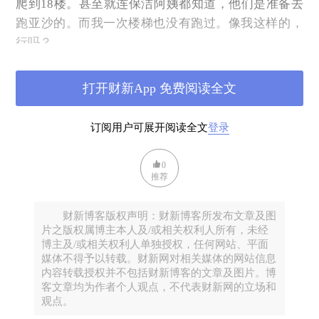
爬到18楼。甚至就连保洁阿姨都知道，他们是准备去
跑亚沙的。而我一次楼梯也没有跑过。像我这样的，
行吗？
学生说：“别听他们的，那是谣言。沙漠比戈壁更好
跑，拍照还出大片。来吧，你肯定行。”
打开财新App 免费阅读全文
02
订阅用户可展开阅读全文
登录
于是，我又被忽悠了。
介绍一下背景。参加亚沙赛的主要是各大商学院的
0
推荐
MBA学生。比赛地点在内蒙古自治区阿拉善盟腾格里
沙漠。这是商学院最负盛名的两个赛事之一。读MBA
财新博客版权声明：财新博客所发布文章及图
要去跑个“亚沙”，读EMBA要去跑个“戈赛”，已经成了
片之版权属博主本人及/或相关权利人所有，未经
一种风尚。我参加的是第十四届亚太地区商学院沙漠
博主及/或相关权利人单独授权，任何网站、平面
挑战赛，简称“沙14”。
媒体不得予以转载。财新网对相关媒体的网站信息
内容转载授权并不包括财新博客的文章及图片。博
在亚沙赛场上有几支不同的队伍。代表学院参赛，要
客文章均为作者个人观点，不代表财新网的立场和
拼成绩名次的是A队。给A队队员当“兔子”，陪他们一
观点。